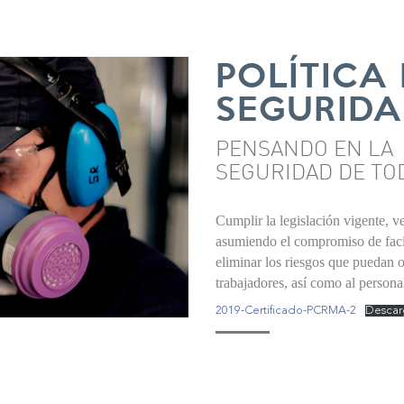
POLÍTICA
SEGURID
PENSANDO EN LA
SEGURIDAD DE TO
Cumplir la legislación vigente, v
asumiendo el compromiso de facili
eliminar los riesgos que puedan 
trabajadores, así como al persona
2019-Certificado-PCRMA-2
Descar