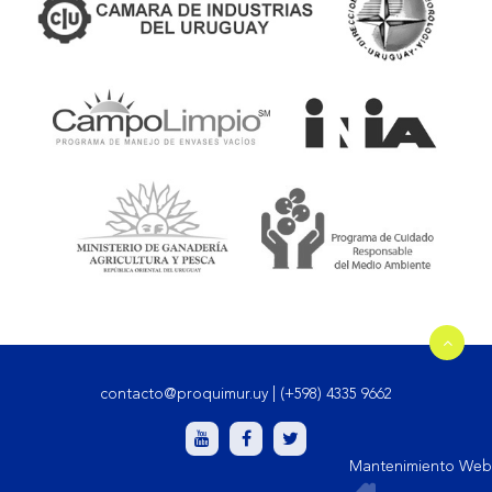
contacto@proquimur.uy
|
(+598) 4335 9662
Mantenimiento Web