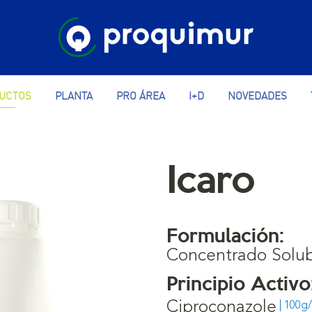
UCTOS
PLANTA
PRO ÁREA
I+D
NOVEDADES
Icaro
Formulación:
Concentrado Solu
Principio Activo
Ciproconazole
| 100g