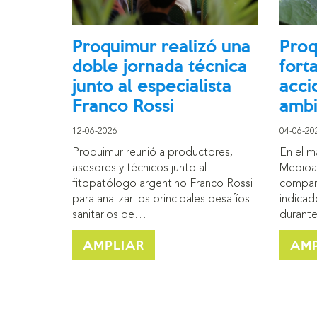
Proquimur realizó una
Proq
doble jornada técnica
fort
junto al especialista
acci
Franco Rossi
ambi
12-06-2026
04-06-20
Proquimur reunió a productores,
En el m
asesores y técnicos junto al
Medioa
fitopatólogo argentino Franco Rossi
compart
para analizar los principales desafíos
indicad
sanitarios de…
durant
AMPLIAR
AMP