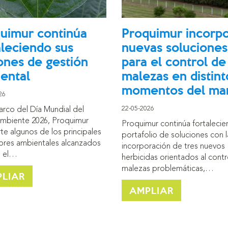
uimur continúa
Proquimur incorp
aleciendo sus
nuevas soluciones
ones de gestión
para el control de
ental
malezas en distint
momentos del ma
26
22-05-2026
arco del Día Mundial del
mbiente 2026, Proquimur
Proquimur continúa fortalecie
e algunos de los principales
portafolio de soluciones con l
ores ambientales alcanzados
incorporación de tres nuevos
e el…
herbicidas orientados al contr
malezas problemáticas,…
LIAR
AMPLIAR