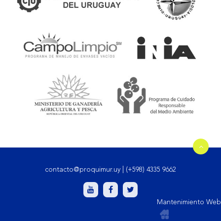
contacto@proquimur.uy
|
(+598) 4335 9662
Mantenimiento Web