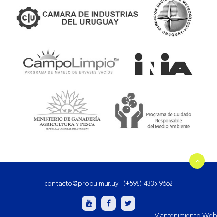
contacto@proquimur.uy
|
(+598) 4335 9662
Mantenimiento Web