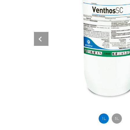
Previous
1 L
5 L