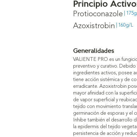
Principio Activo
Protioconazole
| 175g
Azoxistrobin
| 160g/L
Generalidades
VALIENTE PRO es un fungicida
preventivo y curativo. Debid
ingredientes activos, posee a
tiene acción sistémica y de co
erradicante. Azoxistrobin po
mayor afinidad con la superfic
de vapor superficial y reubicac
tejido con movimiento translam
germinación de esporas y el cr
Inhibe también el desarrollo
la epidermis del tejido veget
persistencia de acción y reduc