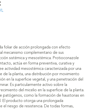
:
/L
 foliar de acción prolongada con efecto
o al mecanismo complementario de sus
cción sistémica y mesostémica. Protioconazole
ntacto, actúa en forma preventiva, curativa y
see actividad mesostémica caracterizada por una
ie de la planta, una distribución por movimiento
ión en la superficie vegetal, y una penetración del
inar. Es particularmente activo sobre la
ecimiento del micelio en la superficie de la planta.
 de patógenos, como la formación de haustorias en
al. El producto otorga una prolongada
e el riesgo de resistencia. De todas formas,