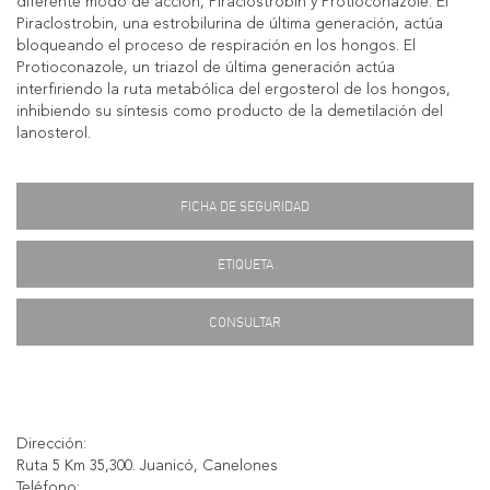
diferente modo de acción, Piraclostrobin y Protioconazole. El
Piraclostrobin, una estrobilurina de última generación, actúa
bloqueando el proceso de respiración en los hongos. El
Protioconazole, un triazol de última generación actúa
interfiriendo la ruta metabólica del ergosterol de los hongos,
inhibiendo su síntesis como producto de la demetilación del
lanosterol.
FICHA DE SEGURIDAD
ETIQUETA
CONSULTAR
Dirección:
Ruta 5 Km 35,300. Juanicó, Canelones
Teléfono: