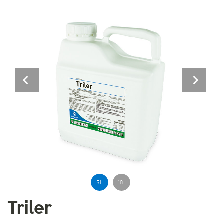
Previous
Next
5 L
10 L
Triler