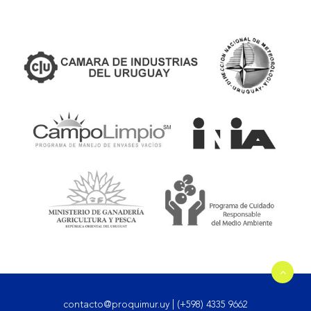
contacto@proquimur.uy
|
(+598) 4335 9662