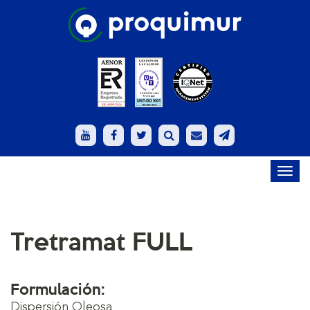
Toggl
navig
Tretramat FULL
Formulación:
Dispersión Oleosa