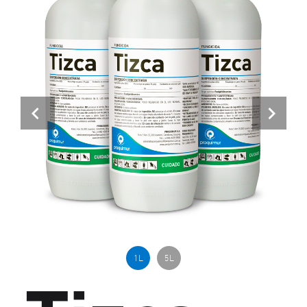
Previous
Next
1 L
5 L