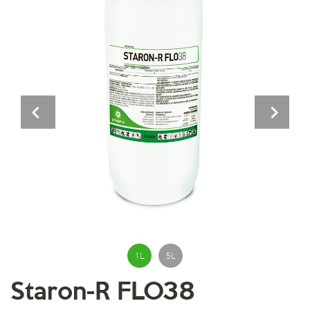
Previous
Next
1 L
5 L
Staron-R FLO38