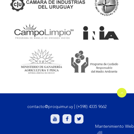
contacto@proquimur.uy
|
(+598) 4335 9662
Mantenimiento Web