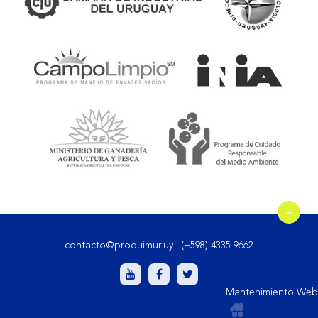
contacto@proquimur.uy
|
(+598) 4335 9662
Mantenimiento Web