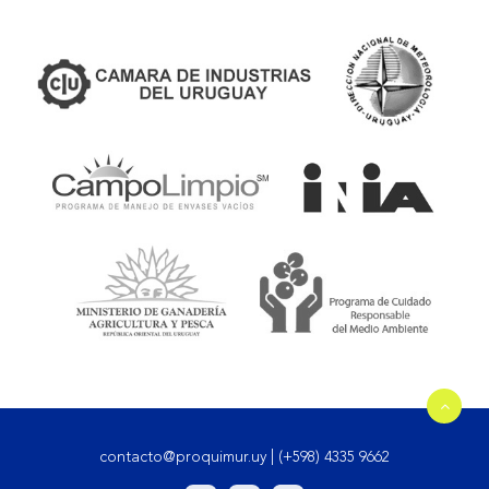
contacto@proquimur.uy
|
(+598) 4335 9662