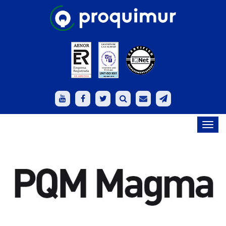
Toggl
navig