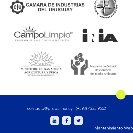
contacto@proquimur.uy
|
(+598) 4335 9662
Mantenimiento Web