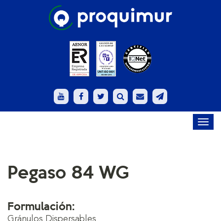
Toggl
navig
Pegaso 84 WG
Formulación:
Gránulos Dispersables