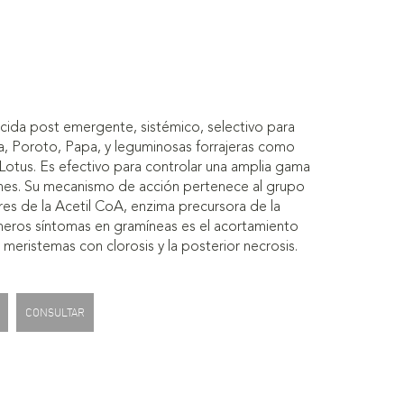
icida post emergente, sistémico, selectivo para
za, Poroto, Papa, y leguminosas forrajeras como
y Lotus. Es efectivo para controlar una amplia gama
nes. Su mecanismo de acción pertenece al grupo
es de la Acetil CoA, enzima precursora de la
rimeros síntomas en gramíneas es el acortamiento
meristemas con clorosis y la posterior necrosis.
CONSULTAR