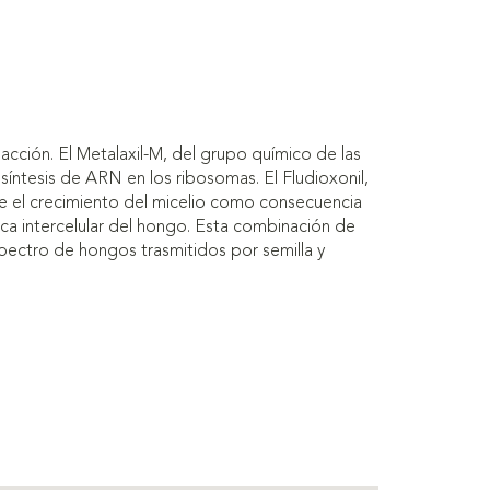
cción. El Metalaxil-M, del grupo químico de las
a síntesis de ARN en los ribosomas. El Fludioxonil,
ibe el crecimiento del micelio como consecuencia
tica intercelular del hongo. Esta combinación de
pectro de hongos trasmitidos por semilla y