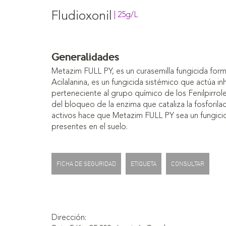
Fludioxonil
| 25g/L
Generalidades
Metazim FULL PY, es un curasemilla fungicida for
Acilalanina, es un fungicida sistémico que actúa in
perteneciente al grupo químico de los Fenilpirrol
del bloqueo de la enzima que cataliza la fosforila
activos hace que Metazim FULL PY sea un fungicid
presentes en el suelo.
FICHA DE SEGURIDAD
ETIQUETA
CONSULTAR
Dirección: