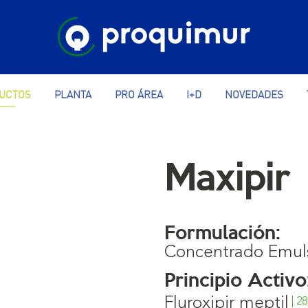
UCTOS
PLANTA
PRO ÁREA
I+D
NOVEDADES
Maxipir
Formulación:
Concentrado Emul
Principio Activo
Fluroxipir meptil
| 2