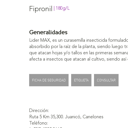
Fipronil
| 180g/L
Generalidades
Lider MAX, es un curasemilla insecticida formulad
absorbido por la raíz de la planta, siendo luego 
que atacan hojas y/o tallos en las primeras sema
afecta a insectos que atacan al cultivo, siendo a
FICHA DE SEGURIDAD
ETIQUETA
CONSULTAR
Dirección:
Ruta 5 Km 35,300. Juanicó, Canelones
Teléfono: