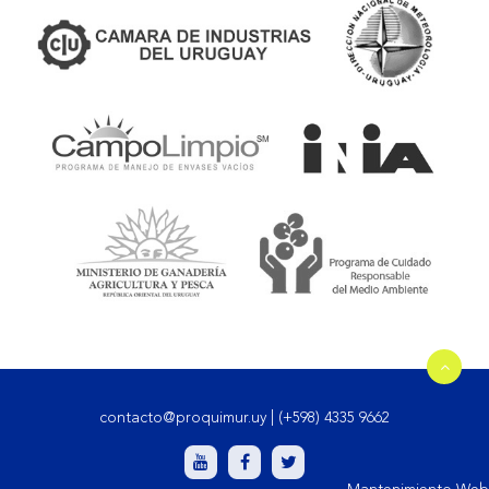
contacto@proquimur.uy
|
(+598) 4335 9662