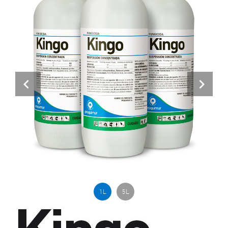
Previous
Next
1 L
5 L