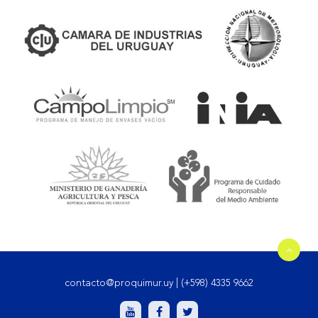
contacto@proquimur.uy
|
(+598) 4335 9662