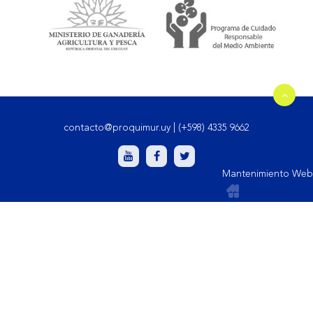
contacto@proquimur.uy
|
(+598) 4335 9662
Mantenimiento Web