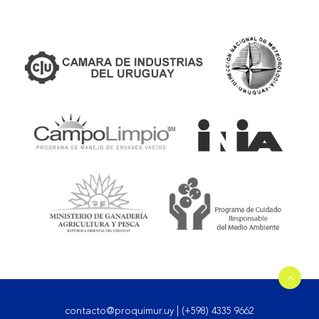
contacto@proquimur.uy
|
(+598) 4335 9662