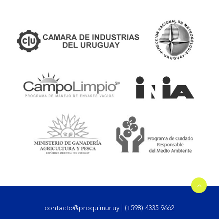
contacto@proquimur.uy
|
(+598) 4335 9662