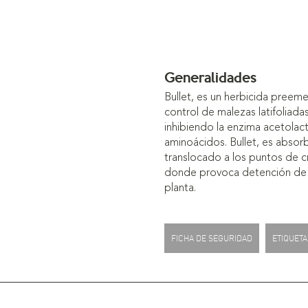
Generalidades
Bullet, es un herbicida pree
control de malezas latifoliadas
inhibiendo la enzima acetolact
aminoácidos. Bullet, es absorbi
translocado a los puntos de 
donde provoca detención de la 
planta.
FICHA DE SEGURIDAD
ETIQUETA