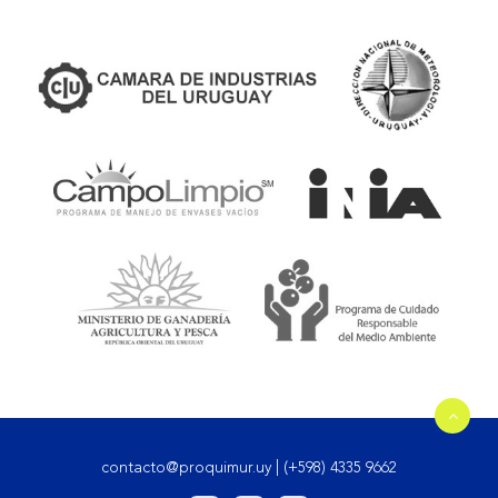
contacto@proquimur.uy
|
(+598) 4335 9662