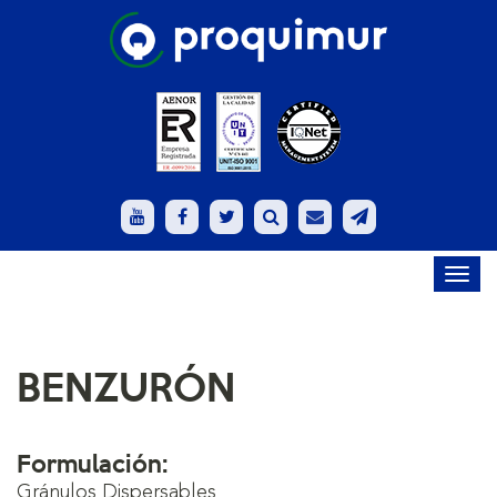
Toggl
navig
BENZURÓN
Formulación:
Gránulos Dispersables