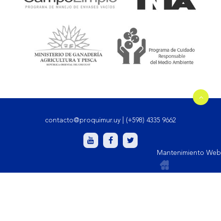
contacto@proquimur.uy
|
(+598) 4335 9662
Mantenimiento Web