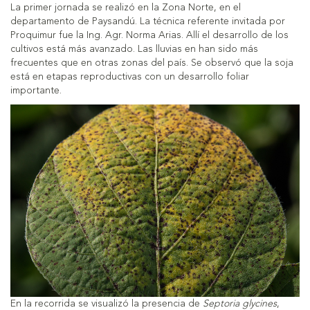
La primer jornada se realizó en la Zona Norte, en el
departamento de Paysandú. La técnica referente invitada por
Proquimur fue la Ing. Agr. Norma Arias. Allí el desarrollo de los
cultivos está más avanzado. Las lluvias en han sido más
frecuentes que en otras zonas del país. Se observó que la soja
está en etapas reproductivas con un desarrollo foliar
importante.
En la recorrida se visualizó la presencia de
Septoria glycines
,