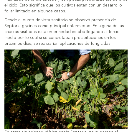
el ciclo. Esto significa que los cultivos están con un desarrollo
foliar limitado en algunos casos.
Desde el punto de vista sanitario se observó presencia de
Septoria glycines como principal enfermedad. En alguna de las
chacras visitadas esta enfermedad estaba llegando al tercio
medio por lo cual si se concretaban precipitaciones en los
próximos días, se realizarían aplicaciones de fungicidas.